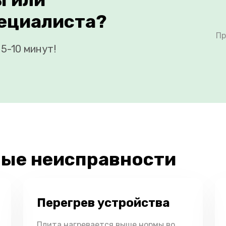
ециалиста?
Пр
5-10 минут!
ые неисправности
Перегрев устройства
Плита нагревается выше нормы во