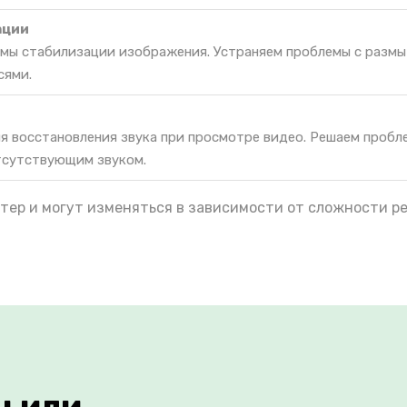
ации
мы стабилизации изображения. Устраняем проблемы с разм
сями.
я восстановления звука при просмотре видео. Решаем пробл
тсутствующим звуком.
тер и могут изменяться в зависимости от сложности р
ы или