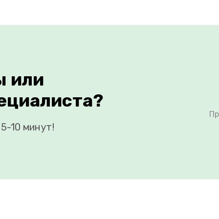
ы или
ециалиста?
Пр
5-10 минут!