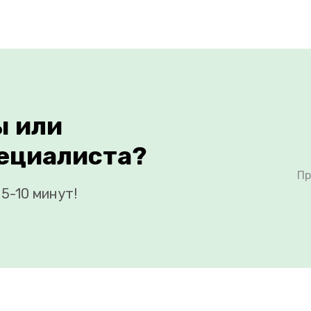
ы или
ециалиста?
Пр
5-10 минут!