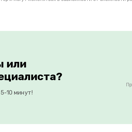
ы или
ециалиста?
Пр
5-10 минут!