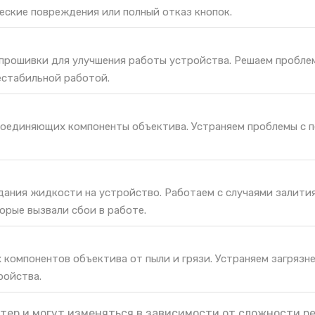
еские повреждения или полный отказ кнопок.
 прошивки для улучшения работы устройства. Решаем пробле
естабильной работой.
соединяющих компоненты объектива. Устраняем проблемы с 
дания жидкости на устройство. Работаем с случаями залития
орые вызвали сбои в работе.
 компонентов объектива от пыли и грязи. Устраняем загрязн
ройства.
тер и могут изменяться в зависимости от сложности р