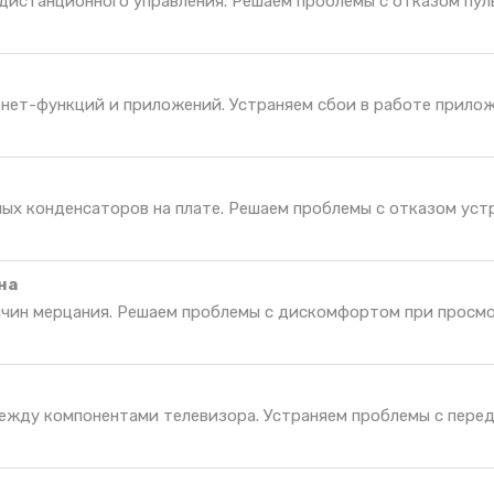
дистанционного управления. Решаем проблемы с отказом пул
нет-функций и приложений. Устраняем сбои в работе прилож
ных конденсаторов на плате. Решаем проблемы с отказом уст
на
ичин мерцания. Решаем проблемы с дискомфортом при просм
ежду компонентами телевизора. Устраняем проблемы с пере