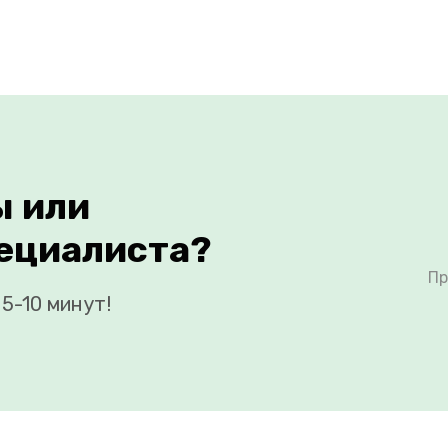
ы или
ециалиста?
Пр
5-10 минут!