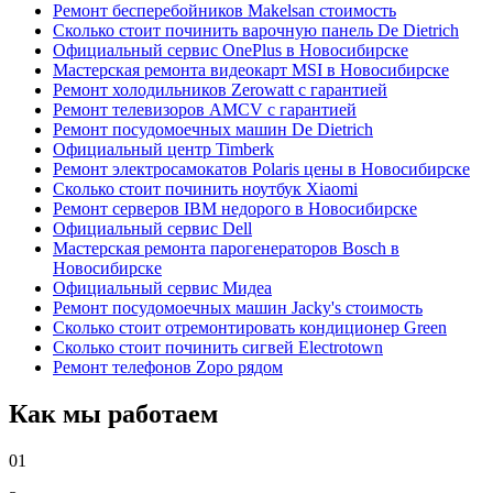
Ремонт бесперебойников Makelsan стоимость
Сколько стоит починить варочную панель De Dietrich
Официальный сервис OnePlus в Новосибирске
Мастерская ремонта видеокарт MSI в Новосибирске
Ремонт холодильников Zerowatt с гарантией
Ремонт телевизоров AMCV с гарантией
Ремонт посудомоечных машин De Dietrich
Официальный центр Timberk
Ремонт электросамокатов Polaris цены в Новосибирске
Сколько стоит починить ноутбук Xiaomi
Ремонт серверов IBM недорого в Новосибирске
Официальный сервис Dell
Мастерская ремонта парогенераторов Bosch в
Новосибирске
Официальный сервис Мидеа
Ремонт посудомоечных машин Jacky's стоимость
Сколько стоит отремонтировать кондиционер Green
Сколько стоит починить сигвей Electrotown
Ремонт телефонов Zopo рядом
Как мы работаем
01